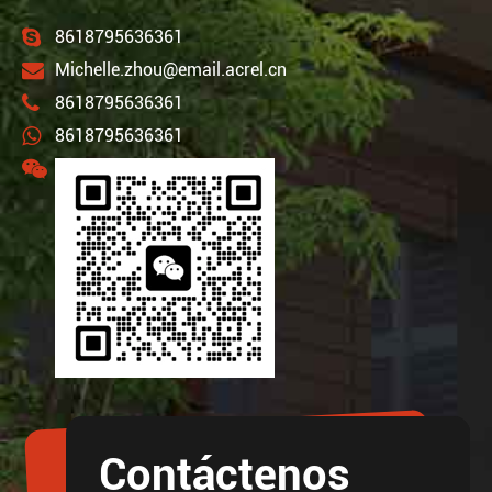
8618795636361
Michelle.zhou@email.acrel.cn
8618795636361
8618795636361
Contáctenos