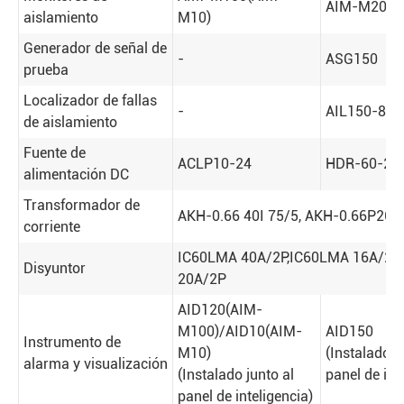
AIM-M200
aislamiento
M10)
Generador de señal de
-
ASG150
prueba
Localizador de fallas
-
AIL150-8
de aislamiento
Fuente de
ACLP10-24
HDR-60-24
alimentación DC
Transformador de
AKH-0.66 40I 75/5, AKH-0.66P26
corriente
IC60LMA 40A/2P
,
IC60LMA 16A/2P
,
Disyuntor
20A/2P
AID120(AIM-
M100)/AID10(AIM-
AID150
Instrumento de
M10)
(Instalado j
alarma y visualización
(Instalado junto al
panel de int
panel de inteligencia)