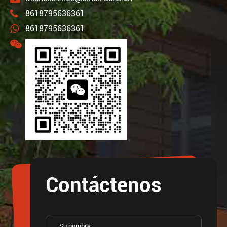
8618795636361
8618795636361
Contáctenos