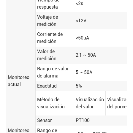
<2s
respuesta
Voltaje de
<12V
medición
Corriente de
<50uA
medición
Valor de
2,1 ~ 50A
medición
Rango de valor
5 ~ 50A
de alarma
Monitoreo
actual
Exactitud
5%
Método de
Visualización
Visualizaci
visualización
del valor
del porcenta
Sensor
PT100
Monitoreo
Rango de