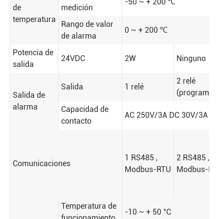
-50 ~ + 200 ℃
de
medición
temperatura
Rango de valor
0 ~ + 200 ℃
de alarma
Potencia de
24VDC
2W
Ninguno
salida
2 relé
Salida
1 relé
(programabl
Salida de
alarma
Capacidad de
AC 250V/3A DC 30V/3A
contacto
1 RS485 ,
2 RS485 ,
Comunicaciones
Modbus-RTU
Modbus-RT
Temperatura de
-10 ~ + 50 °C
funcionamiento