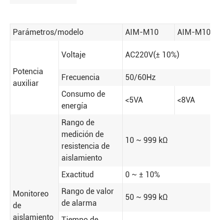
Parámetros/modelo
AIM-M10
AIM-M100
Voltaje
AC220V(± 10%)
Potencia
Frecuencia
50/60Hz
auxiliar
Consumo de
<5VA
<8VA
energía
Rango de
medición de
10 ~ 999 kΩ
resistencia de
aislamiento
Exactitud
0 ~ ± 10%
Rango de valor
Monitoreo
50 ~ 999 kΩ
de alarma
de
aislamiento
Tiempo de