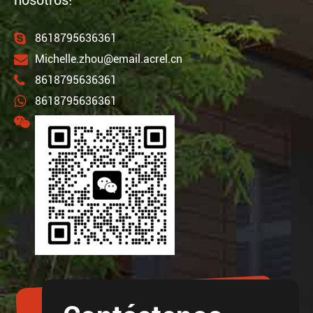
nosotros!
8618795636361
Michelle.zhou@email.acrel.cn
8618795636361
8618795636361