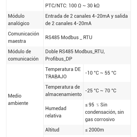
PTC/NTC: 100 Ω ~ 30 kΩ
Módulo
Entrada de 2 canales 4-20mA y salida
analógico
de 2 canales 4-20mA
Comunicación
RS485 Modbus _ RTU
maestra
Módulo de
Doble RS485 Modbus_RTU,
comunicación
Profibus_DP
Temperatura DE
-10 °C ~ 55 °C
TRABAJO
Temperatura de
-25 °C ~ 70 °C
almacenamiento
Medio
ambiente
≤ 95 ﹪Sin
Humedad
condensación, sin
relativa
gas corrosivo
Altitud
≤ 2000m