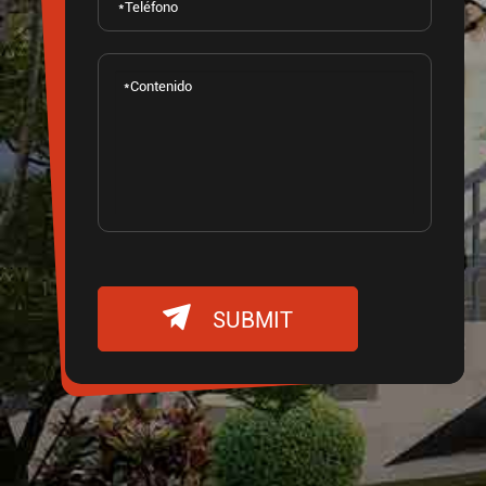

SUBMIT