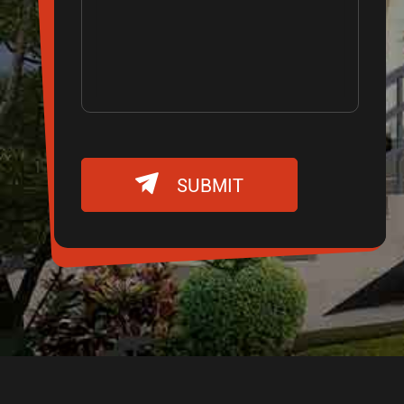

SUBMIT