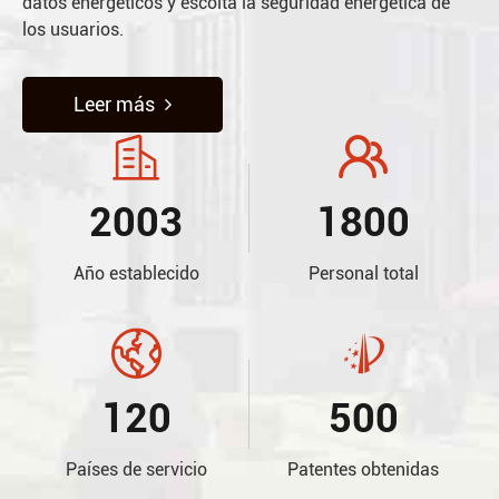
datos energéticos y escolta la seguridad energética de
los usuarios.
Leer más


2003
1800
Año establecido
Personal total


120
500
Países de servicio
Patentes obtenidas