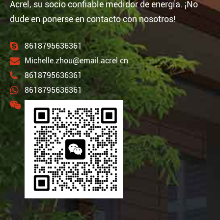
Acrel, su socio confiable medidor de energía. ¡No
dude en ponerse en contacto con nosotros!
8618795636361
Michelle.zhou@email.acrel.cn
8618795636361
8618795636361