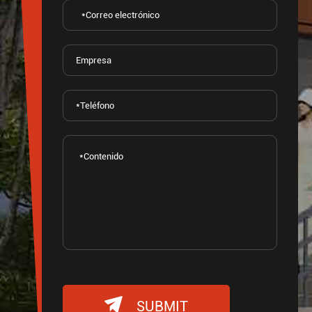

SUBMIT