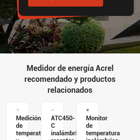
Medidor de energía Acrel
recomendado y productos
relacionados
Medición
ATC450-
Monitor
de
C
de
temperatura
inalámbrico
temperatura