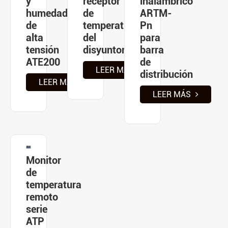
y
receptor
inalámbrico
humedad
de
ARTM-
de
temperatura
Pn
alta
del
para
tensión
disyuntor
barra
ATE200
de
LEER MÁS
distribución
LEER MÁS
LEER MÁS
Monitor
de
temperatura
remoto
serie
ATP